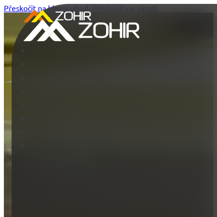
Přeskočit na hlavní obsah
Přeskočit na zápatí
Kroužek, který děti baví!
PŘIHLÁSIT