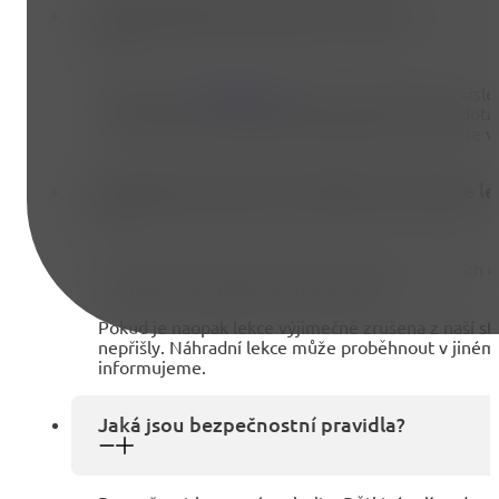
Jak probíhá komunikace s rodiči?
Nejlépe na
info@zohir.cz
nebo na telefonním čísl
objednávkách, individuální požadavky i běžné dota
i na trenéra na místě, ale administrativu prosíme 
Jak fungují omluvy a náhrady za zrušené le
Pokud se dítě nemůže lekce zúčastnit z vlastních 
se zpětně neproplácí ani nenahrazují.
Pokud je naopak lekce výjimečně zrušena z naší str
nepřišly. Náhradní lekce může proběhnout v jiném t
informujeme.
Jaká jsou bezpečnostní pravidla?