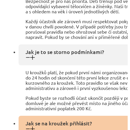
Bezpečnost je pro nás priorita. Děti trénují pod ve
odpovídající vybavení tělocvičen a žíněnky. Naši t
a s ohledem na věk i úroveň jednotlivých dětí.
Každý účastník ale zároveň musí respektovat pokyn
v danou chvíli povolené. V případě potřeby jsou tr
porušoval pravidla nebo ohrožoval sebe či ostatní
napravit. Pokud by se chování ani v přiměřené době
Jak je to se storno podmínkami?
U kroužků platí, že pokud první námi organizované
do 24 hodin od skončení této první lekce zrušit e
kurzovného za kroužek. Toto pravidlo se však nevzt
administrativu a zároveň i první vyzkoušenou lekci.
Pokud byste se rozhodli účast ukončit později v pr
domluvě je ale možné převést místo na jiného účas
administrativní poplatek 200 Kč.
Jak se na kroužek přihlásit?