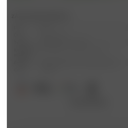
ZÁKLADNÍ INFORMACE
Den
Pátek
Čas
15:30 - 16:30
Termín
18.09.2026 - 22.01.2027
Kroužek se
30.10.2026, 25.12.2026, 1.1.2027
nekoná
Adresa
Libušská 294/129, 142 00 Praha Libuš
Cena
3 500Kč
PŘIHLÁSIT
ČASTÉ DOTAZY