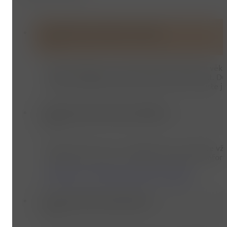
Pro koho jsou lekce určeny?
Naše kroužky jsou určené pro kluky i holky ve věku 8
už mají s pohybem nebo parkourem zkušenost. Důlež
Pokud má dítě zdravotní omezení nebo si nejste ji
Kde a kdy tréninky probíhají?
Místo konání, den, čas i další informace najdete 
lokalita, přesná adresa i důležité organizační in
Zjistěte více, kde a kdy tréninky probíhají.
Lze si trénink vyzkoušet?