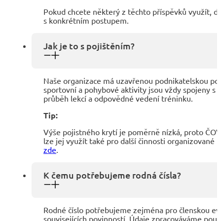
Pokud chcete některý z těchto příspěvků využít,
s konkrétním postupem.
Jak je to s pojištěním?
Naše organizace má uzavřenou podnikatelskou pojist
sportovní a pohybové aktivity jsou vždy spojeny 
průběh lekcí a odpovědné vedení tréninku.
Tip:
Výše pojistného krytí je poměrně nízká, proto ČOV 
lze jej využít také pro další činnosti organizovan
zde
.
K čemu potřebujeme rodná čísla?
Rodné číslo potřebujeme zejména pro členskou evid
souvisejících povinností. Údaje zpracováváme pouz