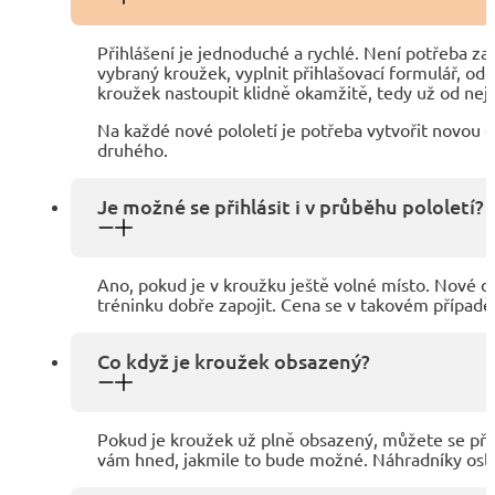
Přihlášení je jednoduché a rychlé. Není potřeba zakl
vybraný kroužek, vyplnit přihlašovací formulář, od
kroužek nastoupit klidně okamžitě, tedy už od nejbl
Na každé nové pololetí je potřeba vytvořit novou 
druhého.
Je možné se přihlásit i v průběhu pololetí?
Ano, pokud je v kroužku ještě volné místo. Nové d
tréninku dobře zapojit. Cena se v takovém případě ř
Co když je kroužek obsazený?
Pokud je kroužek už plně obsazený, můžete se přih
vám hned, jakmile to bude možné. Náhradníky oslo