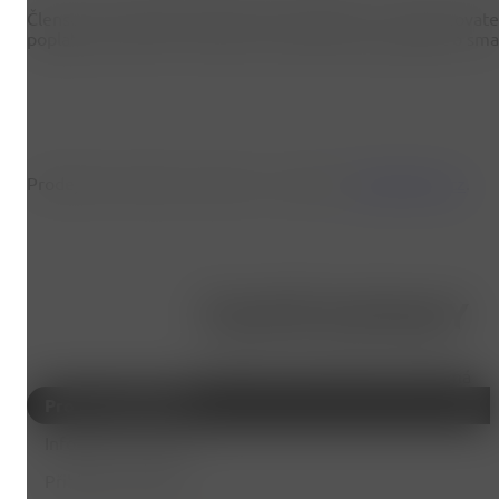
Členství ve sportovním klubu Svět pohybu z.s. (provozovatel
poplatek je 300 Kč. Členství lze ukončit nebo požádat o sm
Prodejní formulář je vytvořen v systému
SimpleShop.cz
.
ČASTÉ DOTAZY
Vyberete s okruh, který vás zajímá
Pro nové zájemce
Informace k lekcím
Přihlášky a platby