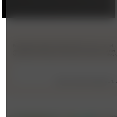
Pravidelný kroužek
pro děti od 8 let
.
Vítáme jak děti, 
parkourem zkušenost. Na lekcích je zpravidla více trenér
přizpůsobují trénink jejich schopnostem, takže kroužek 
Pokud vaše dítě neodejde z 1.